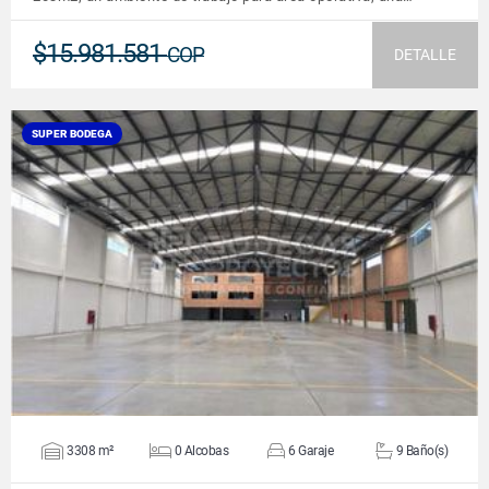
$15.981.581
COP
DETALLE
SUPER BODEGA
VER DETALLES
3308 m²
0 Alcobas
6 Garaje
9 Baño(s)