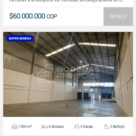
cercanas a la Autopista Sur Ubicadas estratégicamente en It…
$60.000.000
COP
DETALLE
SUPER BODEGA
VER DETALLES
1000 m²
0 Alcobas
3 Garaje
3 Baño(s)