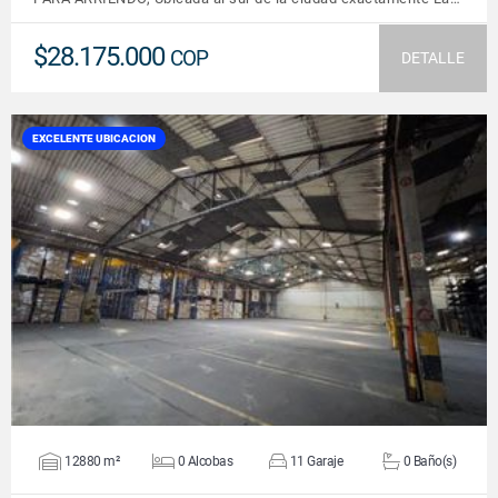
$28.175.000
COP
DETALLE
EXCELENTE UBICACION
VER DETALLES
12880 m²
0 Alcobas
11 Garaje
0 Baño(s)