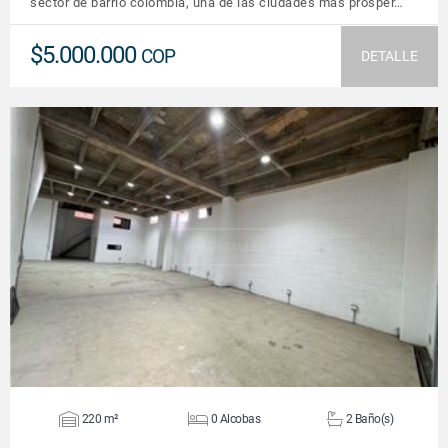
sector de barrio colombia, una de las ciudades más prósper…
$5.000.000
COP
DETALLE
VER DETALLES
220 m²
0 Alcobas
2 Baño(s)