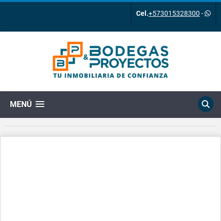
Cel.
+573015328300
-
MENÚ