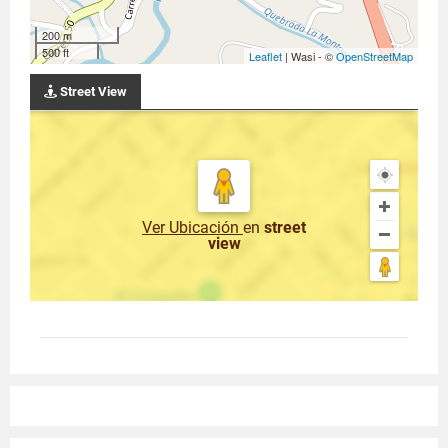
200 m
500 ft
Leaflet
| Wasi - ©
OpenStreetMap
Street View
Ver Ubicación
en
street
view