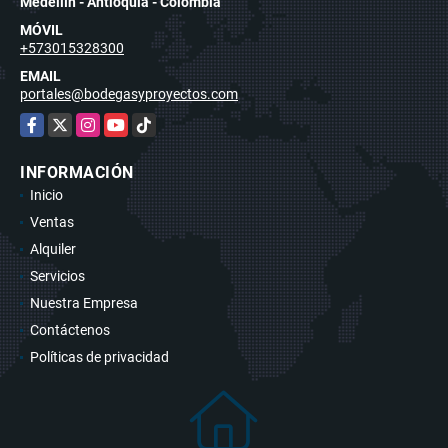
Medellín - Antioquia - Colombia
MÓVIL
+573015328300
EMAIL
portales@bodegasyproyectos.com
Facebook
X
Instagram
YouTube
TikTok
INFORMACIÓN
Inicio
Ventas
Alquiler
Servicios
Nuestra Empresa
Contáctenos
Políticas de privacidad