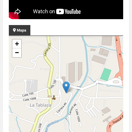
Mapa
+
−