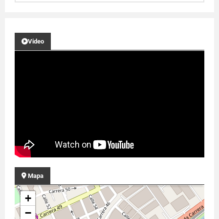
Video
Mapa
+
−