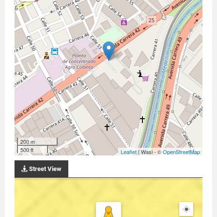
200 m
500 ft
Leaflet
| Wasi - ©
OpenStreetMap
Street View