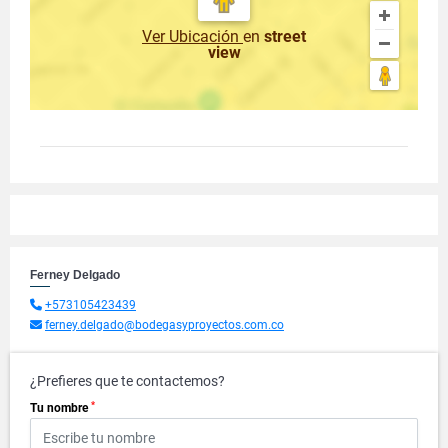
Ver Ubicación
en
street
view
Ferney Delgado
+573105423439
ferney.delgado@bodegasyproyectos.com.co
¿Prefieres que te contactemos?
*
Tu nombre