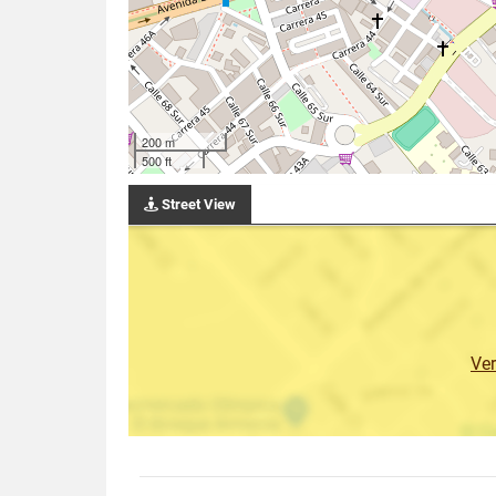
200 m
500 ft
Street View
Ve