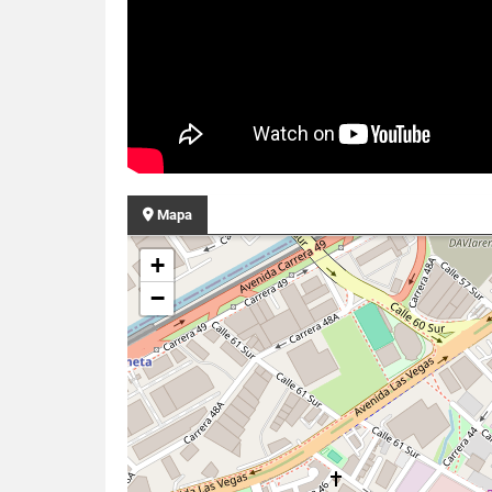
Mapa
+
−