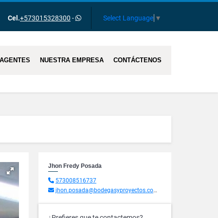
Select Language
▼
Cel.
+573015328300
-
AGENTES
NUESTRA EMPRESA
CONTÁCTENOS
Jhon Fredy Posada
573008516737
jhon.posada@bodegasyproyectos.com.co
¿Prefieres que te contactemos?