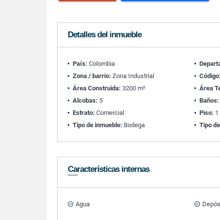
Detalles del inmueble
País:
Colombia
Depart
Zona / barrio:
Zona Industrial
Código
Área Construida:
3200 m²
Área T
Alcobas:
5
Baños:
Estrato:
Comercial
Piso:
1
Tipo de inmueble:
Bodega
Tipo de
Características internas
Agua
Depós