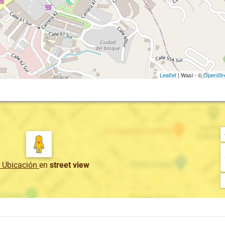
Leaflet
| Wasi - ©
OpenStr
r Ubicación
en
street view