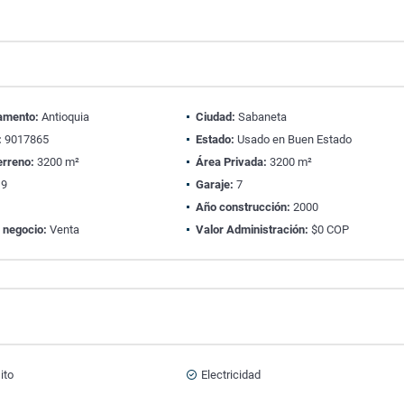
amento:
Antioquia
Ciudad:
Sabaneta
:
9017865
Estado:
Usado en Buen Estado
erreno:
3200 m²
Área Privada:
3200 m²
9
Garaje:
7
Año construcción:
2000
 negocio:
Venta
Valor Administración:
$0 COP
ito
Electricidad