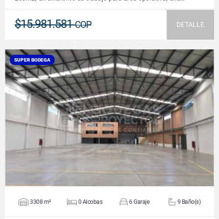
$15.981.581
COP
DETALLE
SUPER BODEGA
VER DETALLES
3308 m²
0 Alcobas
6 Garaje
9 Baño(s)