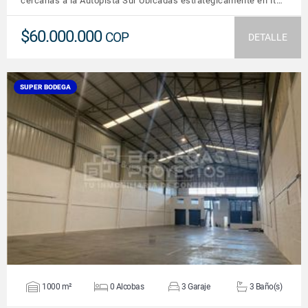
cercanas a la Autopista Sur Ubicadas estratégicamente en It…
$60.000.000
COP
DETALLE
SUPER BODEGA
VER DETALLES
1000 m²
0 Alcobas
3 Garaje
3 Baño(s)