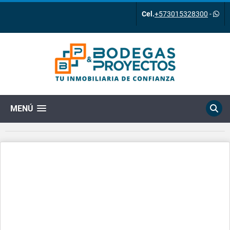
Cel.
+573015328300
-
MENÚ