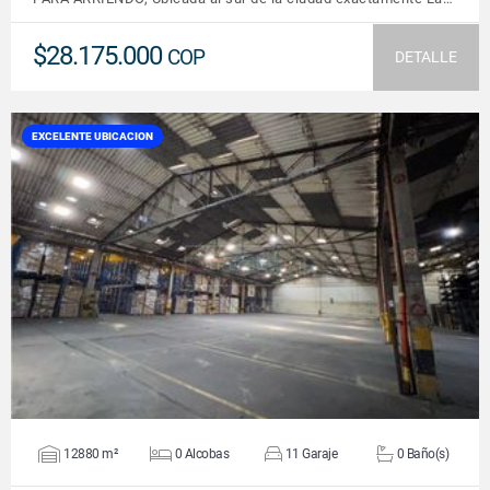
$28.175.000
COP
DETALLE
EXCELENTE UBICACION
VER DETALLES
12880 m²
0 Alcobas
11 Garaje
0 Baño(s)