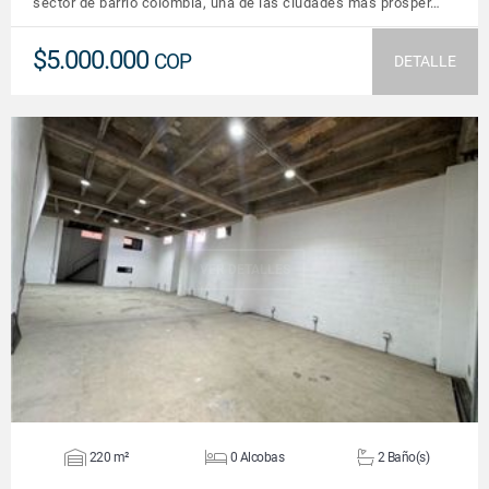
sector de barrio colombia, una de las ciudades más prósper…
$5.000.000
COP
DETALLE
VER DETALLES
220 m²
0 Alcobas
2 Baño(s)