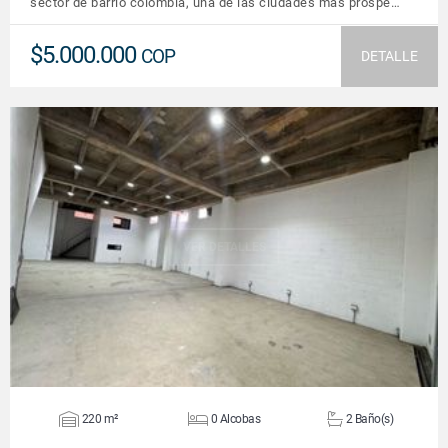
sector de barrio colombia, una de las ciudades más próspe…
$5.000.000
COP
DETALLE
VER DETALLES
220 m²
0 Alcobas
2 Baño(s)