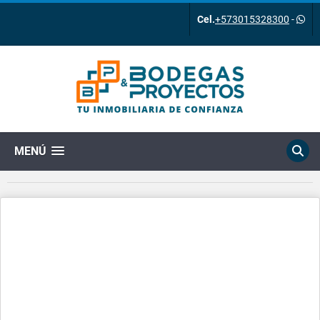
Cel.
+573015328300
-
MENÚ