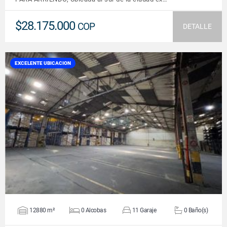
$28.175.000
COP
DETALLE
EXCELENTE UBICACION
VER DETALLES
12880 m²
0 Alcobas
11 Garaje
0 Baño(s)