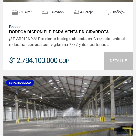
2604 m²
0 Alcobas
4 Garaje
6 Baño(s)
Bodega
BODEGA DISPONIBLE PARA VENTA EN GIRARDOTA
¡SE ARRIENDA! Excelente bodega ubicada en Girardota, unidad
industrial cerrada con vigilancia 24/7 y dos porterías…
$12.784.100.000
COP
DETALLE
SUPER BODEGA
VER DETALLES