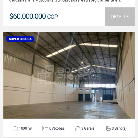
cercanas a la Autopista Sur Ubicadas estratégicamente en…
$60.000.000
COP
DETALLE
SUPER BODEGA
VER DETALLES
1000 m²
0 Alcobas
3 Garaje
3 Baño(s)