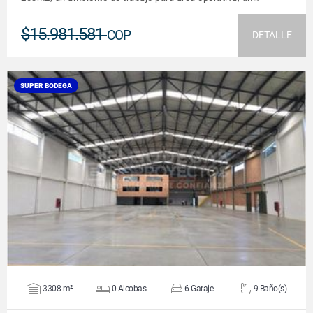
$15.981.581
COP
DETALLE
SUPER BODEGA
VER DETALLES
3308 m²
0 Alcobas
6 Garaje
9 Baño(s)