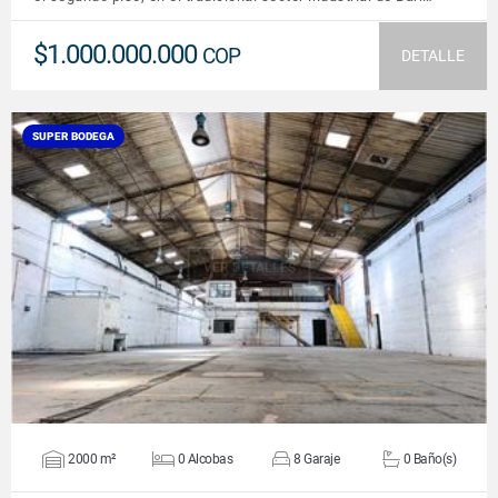
$1.000.000.000
COP
DETALLE
SUPER BODEGA
VER DETALLES
2000 m²
0 Alcobas
8 Garaje
0 Baño(s)