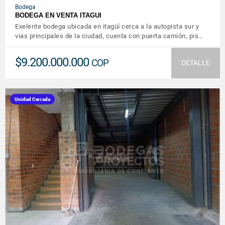
Bodega
BODEGA EN VENTA ITAGUI
Exelente bodega ubicada en itagüí cerca a la autopista sur y
vias principales de la ciudad, cuenta con puerta camión, pis…
$9.200.000.000
COP
DETALLE
Unidad Cerrada
VER DETALLES