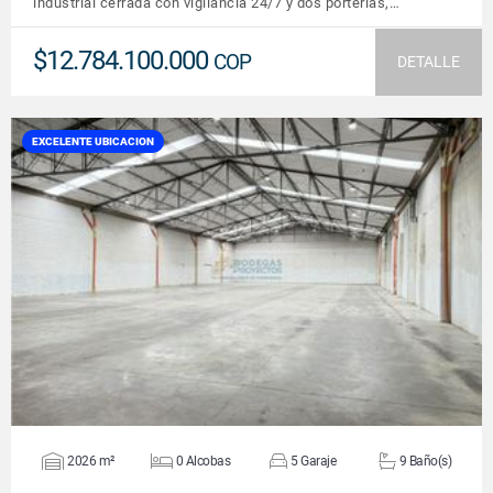
industrial cerrada con vigilancia 24/7 y dos porterías,…
$12.784.100.000
COP
DETALLE
EXCELENTE UBICACION
VER DETALLES
2026 m²
0 Alcobas
5 Garaje
9 Baño(s)