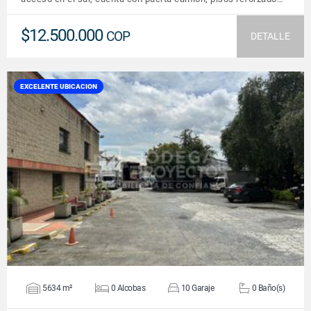
$12.500.000
COP
DETALLE
EXCELENTE UBICACION
VER DETALLES
5634 m²
0 Alcobas
10 Garaje
0 Baño(s)