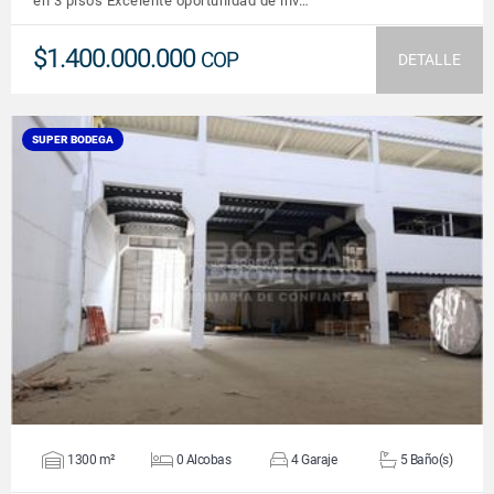
en 3 pisos Excelente oportunidad de inv…
$1.400.000.000
COP
DETALLE
SUPER BODEGA
VER DETALLES
1300 m²
0 Alcobas
4 Garaje
5 Baño(s)