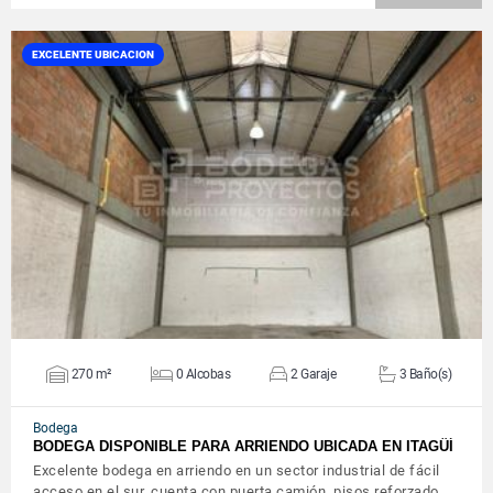
EXCELENTE UBICACION
VER DETALLES
270 m²
0 Alcobas
2 Garaje
3 Baño(s)
Bodega
BODEGA DISPONIBLE PARA ARRIENDO UBICADA EN ITAGÜÍ
Excelente bodega en arriendo en un sector industrial de fácil
acceso en el sur, cuenta con puerta camión, pisos reforzado…