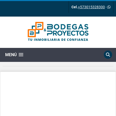
Cel.
+573015328300
-
MENÚ