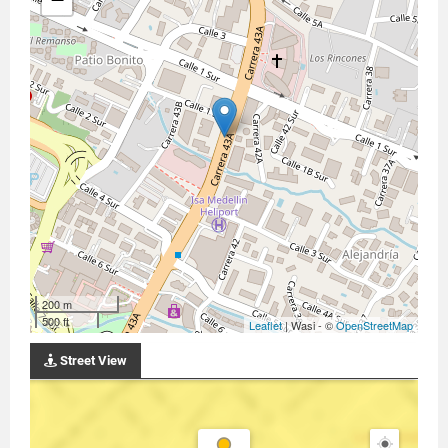
200 m
500 ft
Leaflet
| Wasi - ©
OpenStreetMap
Street View