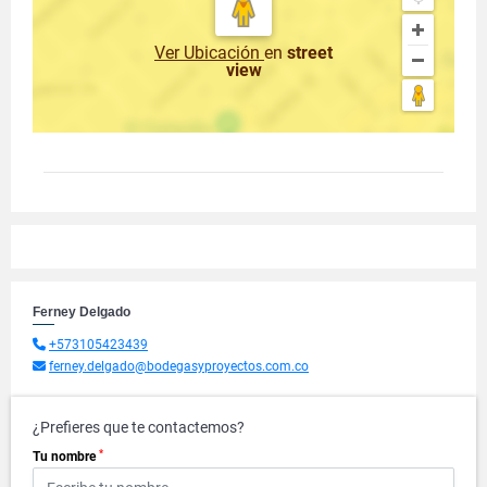
Ver Ubicación
en
street
view
Ferney Delgado
+573105423439
ferney.delgado@bodegasyproyectos.com.co
¿Prefieres que te contactemos?
*
Tu nombre