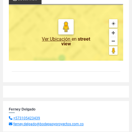
Ver Ubicación
en
street
view
Ferney Delgado
+573105423439
ferney.delgado@bodegasyproyectos.com.co