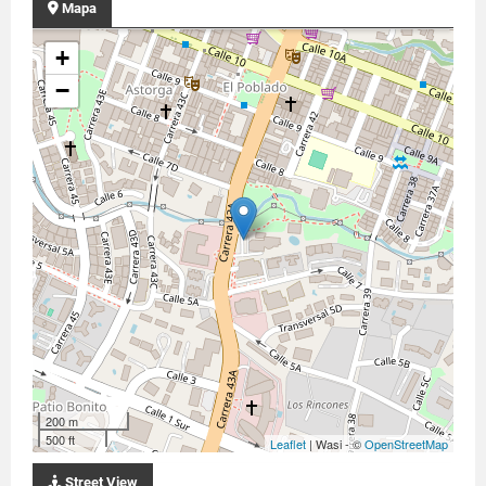
Mapa
+
−
200 m
500 ft
Leaflet
| Wasi - ©
OpenStreetMap
Street View