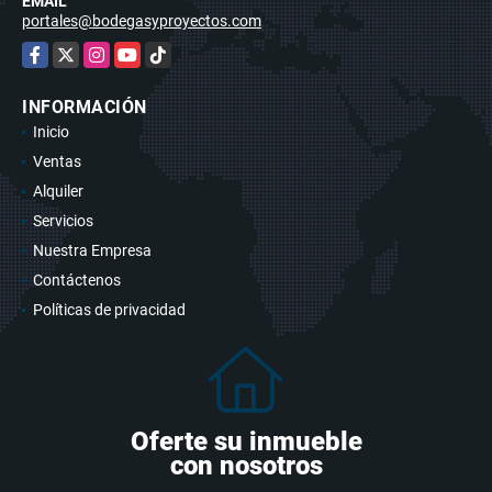
EMAIL
portales@bodegasyproyectos.com
Facebook
X
Instagram
YouTube
TikTok
INFORMACIÓN
Inicio
Ventas
Alquiler
Servicios
Nuestra Empresa
Contáctenos
Políticas de privacidad
Oferte su inmueble
con nosotros