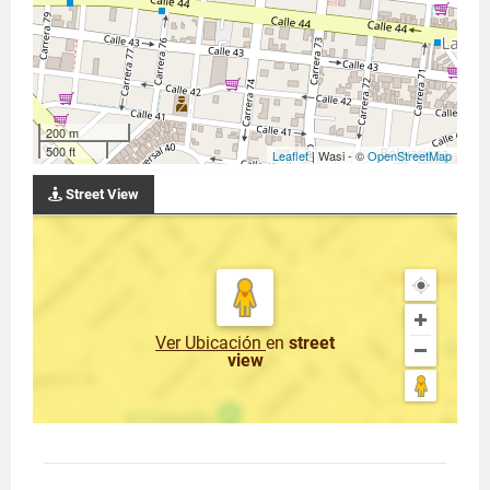
200 m
500 ft
Leaflet
| Wasi - ©
OpenStreetMap
Street View
Ver Ubicación
en
street
view