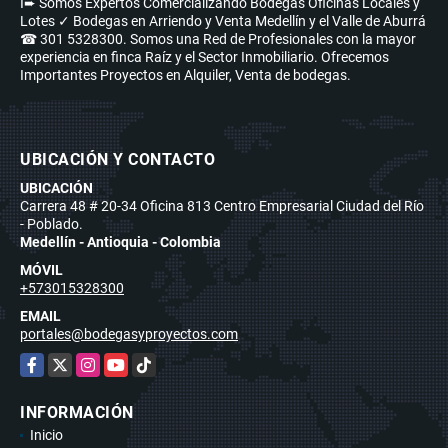
I➨ Somos Expertos Comercializando Bodegas Oficinas Locales y
Lotes ✓ Bodegas en Arriendo y Venta Medellín y el Valle de Aburrá
☎ 301 5328300. Somos una Red de Profesionales con la mayor
experiencia en finca Raíz y el Sector Inmobiliario. Ofrecemos
Importantes Proyectos en Alquiler, Venta de bodegas.
UBICACIÓN Y CONTACTO
UBICACIÓN
Carrera 48 # 20-34 Oficina 813 Centro Empresarial Ciudad del Río
- Poblado.
Medellín - Antioquia - Colombia
MÓVIL
+573015328300
EMAIL
portales@bodegasyproyectos.com
Facebook
X
Instagram
YouTube
TikTok
INFORMACIÓN
Inicio