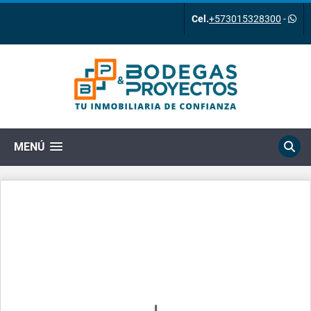
Cel.
+573015328300
-
MENÚ