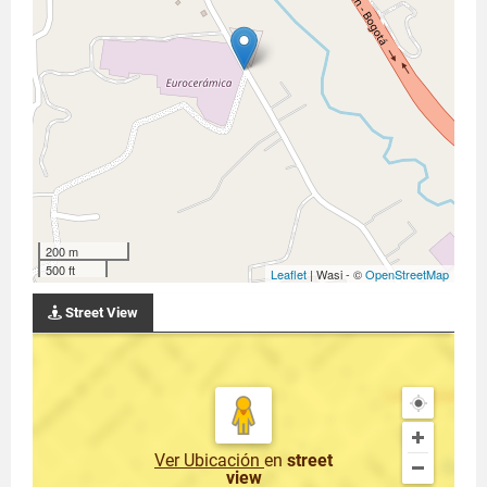
200 m
500 ft
Leaflet
| Wasi - ©
OpenStreetMap
Street View
Ver Ubicación
en
street
view