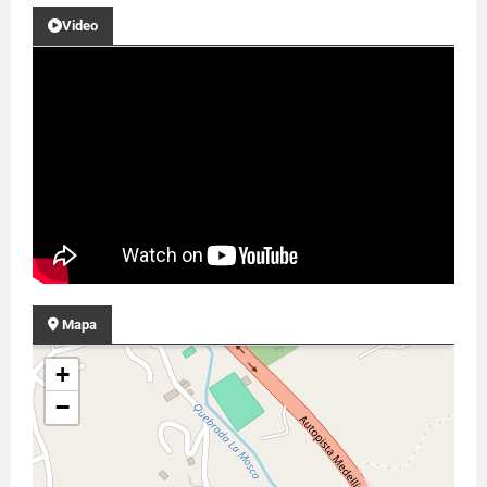
Video
Mapa
+
−