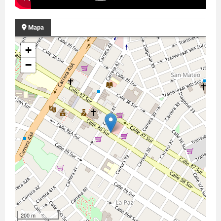
Mapa
+
−
200 m