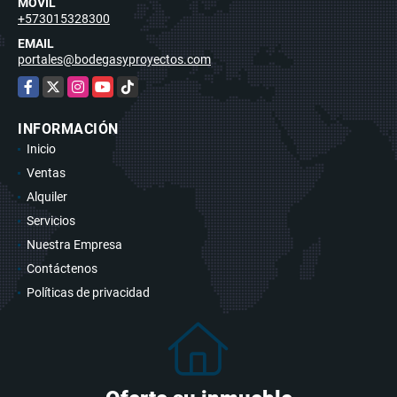
MÓVIL
+573015328300
EMAIL
portales@bodegasyproyectos.com
Facebook
X
Instagram
YouTube
TikTok
INFORMACIÓN
Inicio
Ventas
Alquiler
Servicios
Nuestra Empresa
Contáctenos
Políticas de privacidad