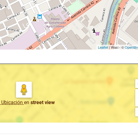
Leaflet
| Wasi - ©
OpenStr
r Ubicación
en
street view