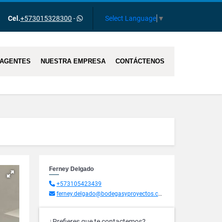
Select Language
▼
Cel.
+573015328300
-
AGENTES
NUESTRA EMPRESA
CONTÁCTENOS
Ferney Delgado
+573105423439
ferney.delgado@bodegasyproyectos.com.co
¿Prefieres que te contactemos?