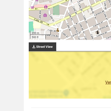
200 m
500 ft
Street View
Ve