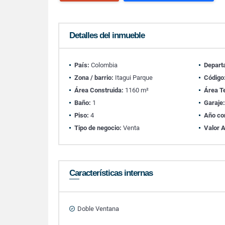
Detalles del inmueble
País:
Colombia
Depart
Zona / barrio:
Itagui Parque
Código
Área Construida:
1160 m²
Área T
Baño:
1
Garaje
Piso:
4
Año co
Tipo de negocio:
Venta
Valor A
Características internas
Doble Ventana