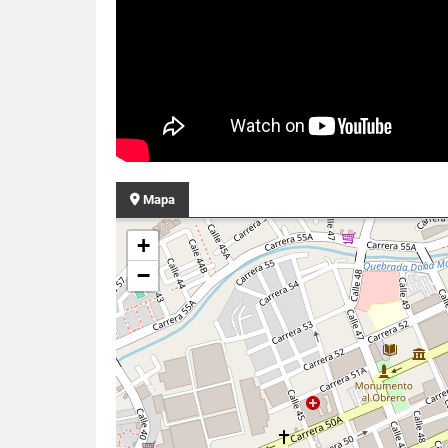
Mapa
+
−