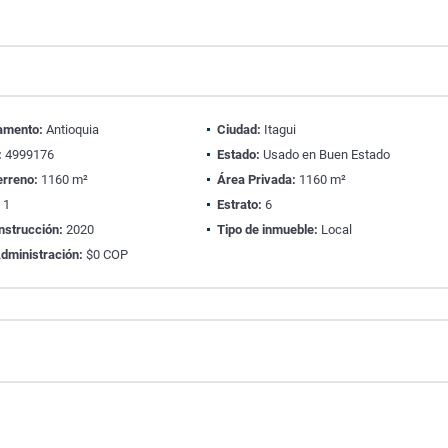
amento:
Antioquia
Ciudad:
Itagui
:
4999176
Estado:
Usado en Buen Estado
erreno:
1160 m²
Área Privada:
1160 m²
:
1
Estrato:
6
nstrucción:
2020
Tipo de inmueble:
Local
dministración:
$0 COP