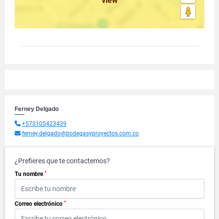
view
Ferney Delgado
+573105423439
ferney.delgado@bodegasyproyectos.com.co
¿Prefieres que te contactemos?
*
Tu nombre
*
Correo electrónico