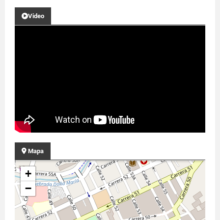
Video
Mapa
+
−