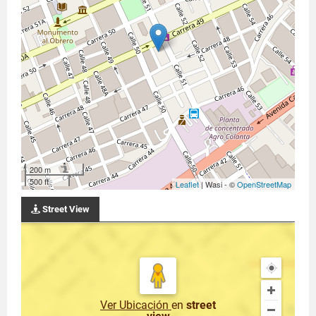
200 m
500 ft
Leaflet
| Wasi - ©
OpenStreetMap
Street View
Ver Ubicación
en
street