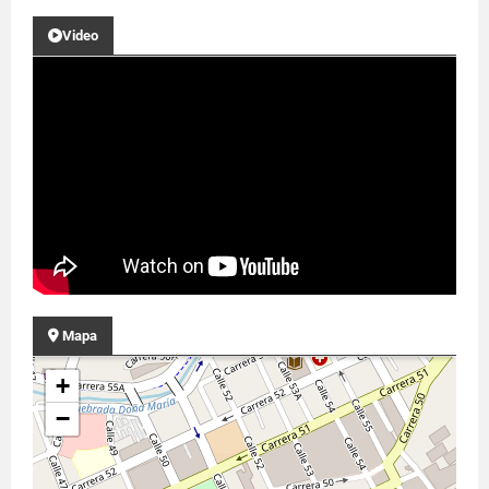
Video
Mapa
+
−