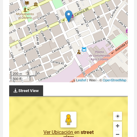
200 m
500 ft
Leaflet
| Wasi - ©
OpenStreetMap
Street View
Ver Ubicación
en
street