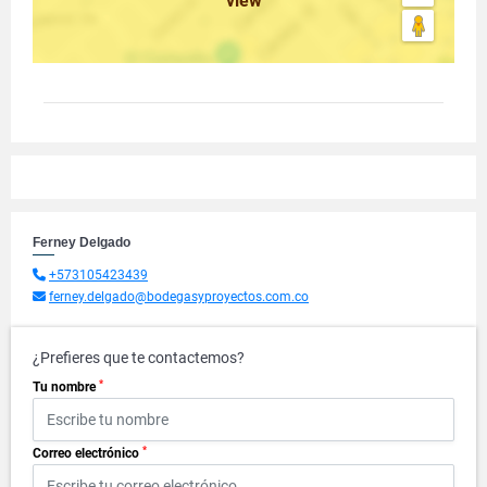
view
Ferney Delgado
+573105423439
ferney.delgado@bodegasyproyectos.com.co
¿Prefieres que te contactemos?
*
Tu nombre
*
Correo electrónico