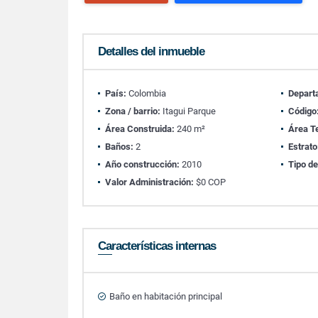
Detalles del inmueble
País:
Colombia
Depart
Zona / barrio:
Itagui Parque
Código
Área Construida:
240 m²
Área T
Baños:
2
Estrato
Año construcción:
2010
Tipo de
Valor Administración:
$0 COP
Características internas
Baño en habitación principal