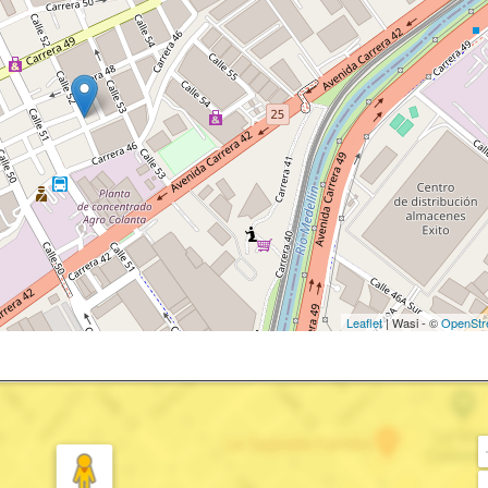
Leaflet
| Wasi - ©
OpenStr