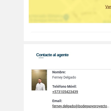
Ve
Contacte al agente
Nombre:
Ferney Delgado
Teléfono Móvil:
+573105423439
Email:
ferney.delgado@bodegasyproyectos.com.co