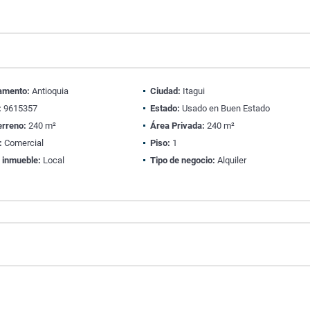
amento:
Antioquia
Ciudad:
Itagui
:
9615357
Estado:
Usado en Buen Estado
erreno:
240 m²
Área Privada:
240 m²
:
Comercial
Piso:
1
 inmueble:
Local
Tipo de negocio:
Alquiler