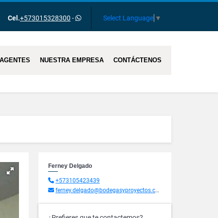
Select Language
▼
Cel.
+573015328300
-
AGENTES
NUESTRA EMPRESA
CONTÁCTENOS
Ferney Delgado
+573105423439
ferney.delgado@bodegasyproyectos.com.co
¿Prefieres que te contactemos?