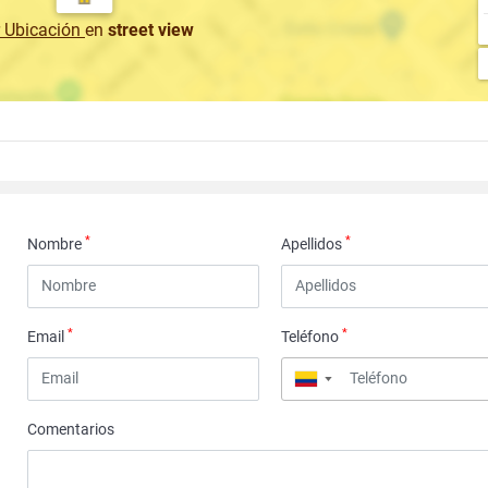
r Ubicación
en
street view
*
*
Nombre
Apellidos
*
*
Email
Teléfono
▼
Comentarios