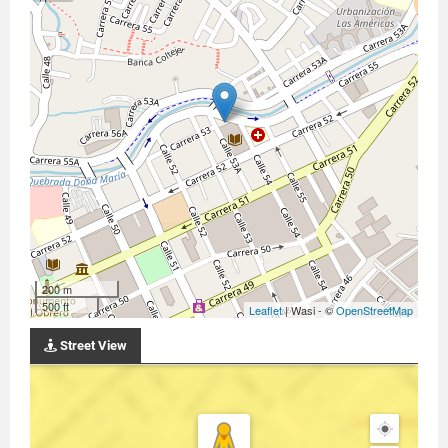
200 m
500 ft
Leaflet
| Wasi - ©
OpenStreetMap
Street View