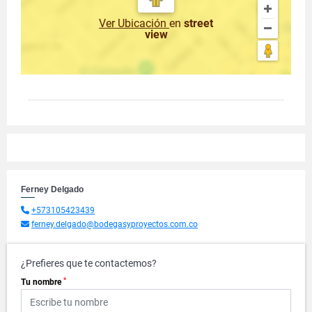
Ver Ubicación
en
street
view
Ferney Delgado
+573105423439
ferney.delgado@bodegasyproyectos.com.co
¿Prefieres que te contactemos?
*
Tu nombre