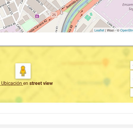
Leaflet
| Wasi - ©
OpenStr
r Ubicación
en
street view