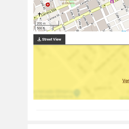
200 m
500 ft
Street View
Ve