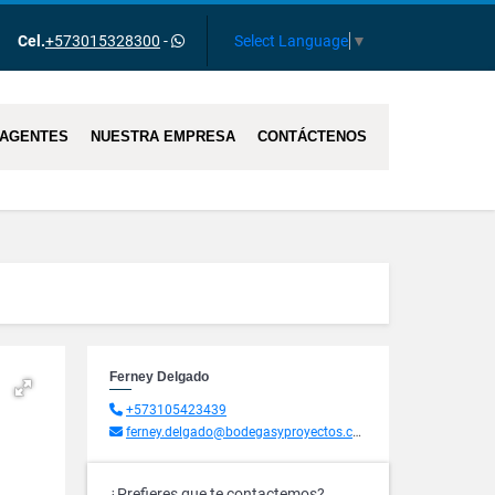
Select Language
▼
Cel.
+573015328300
-
AGENTES
NUESTRA EMPRESA
CONTÁCTENOS
Ferney Delgado
+573105423439
ferney.delgado@bodegasyproyectos.com.co
¿Prefieres que te contactemos?