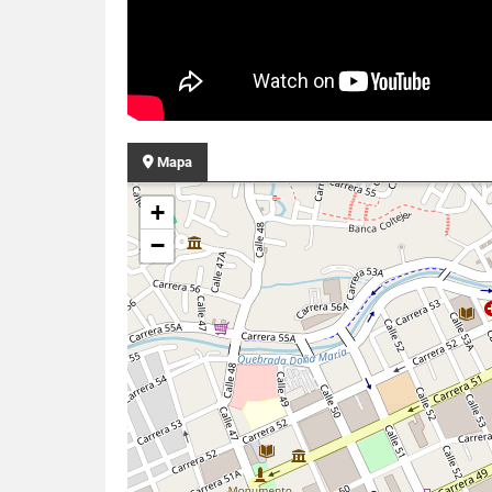
Mapa
+
−