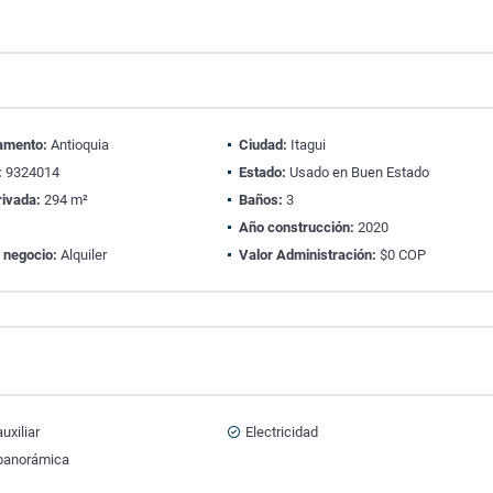
amento:
Antioquia
Ciudad:
Itagui
:
9324014
Estado:
Usado en Buen Estado
rivada:
294 m²
Baños:
3
Año construcción:
2020
 negocio:
Alquiler
Valor Administración:
$0 COP
uxiliar
Electricidad
 panorámica