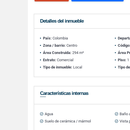
Detalles del inmueble
País:
Colombia
Depart
Zona / barrio:
Centro
Código
Área Construida:
294 m²
Área P
Estrato:
Comercial
Piso:
1
Tipo de inmueble:
Local
Tipo de
Características internas
Agua
Baño a
Suelo de cerámica / mármol
Vista