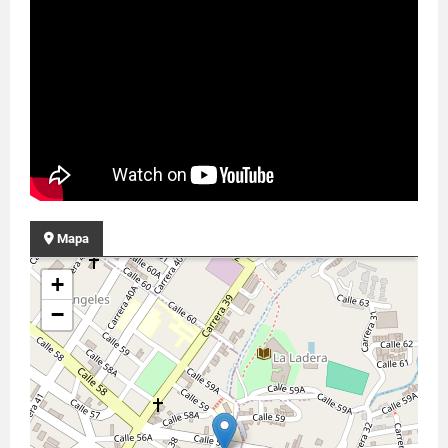
Mapa
+
−