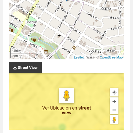
200 m
500 ft
Leaflet
| Wasi - ©
OpenStreetMap
Street View
Ver Ubicación
en
street
view