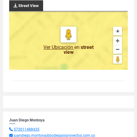
Street View
Ver Ubicación
en
street
view
Juan Diego Montoya
573011488435
juandiego.montoya@bodegasyproyectos.com.co