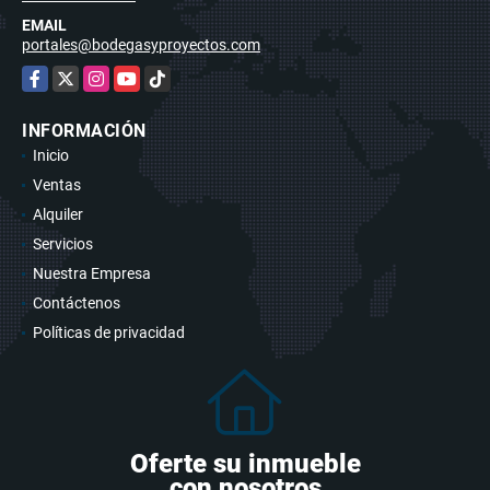
EMAIL
portales@bodegasyproyectos.com
Facebook
X
Instagram
YouTube
TikTok
INFORMACIÓN
Inicio
Ventas
Alquiler
Servicios
Nuestra Empresa
Contáctenos
Políticas de privacidad
Oferte su inmueble
con nosotros