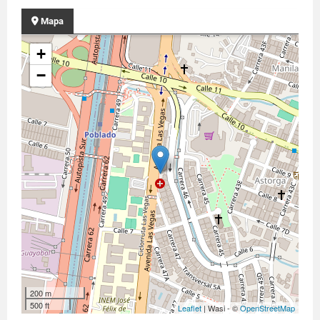
Mapa
+
−
200 m
500 ft
Leaflet
| Wasi - ©
OpenStreetMap