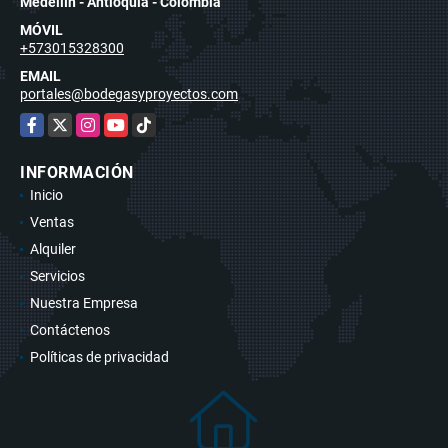
Medellín - Antioquia - Colombia
MÓVIL
+573015328300
EMAIL
portales@bodegasyproyectos.com
Facebook
X
Instagram
YouTube
TikTok
INFORMACIÓN
Inicio
Ventas
Alquiler
Servicios
Nuestra Empresa
Contáctenos
Políticas de privacidad