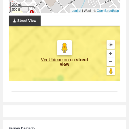
200 m
500 ft
Leaflet
| Wasi - ©
OpenStreetMap
Street View
Ver Ubicación
en
street
view
Ferney Delgado