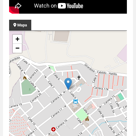
Mapa
+
−