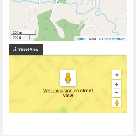
200 m
500 ft
Leaflet
| Wasi - ©
OpenStreetMap
Street View
Ver Ubicación
en
street
view