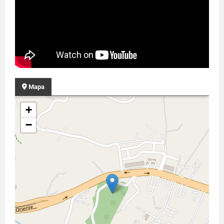
Mapa
+
−