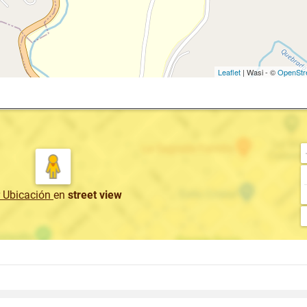
Leaflet
| Wasi - ©
OpenStr
r Ubicación
en
street view