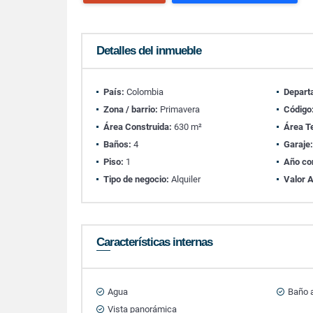
Detalles del inmueble
País:
Colombia
Depart
Zona / barrio:
Primavera
Código
Área Construida:
630 m²
Área T
Baños:
4
Garaje
Piso:
1
Año co
Tipo de negocio:
Alquiler
Valor A
Características internas
Agua
Baño a
Vista panorámica