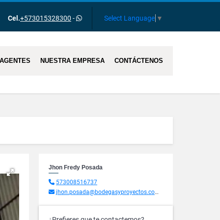
Select Language
▼
Cel.
+573015328300
-
AGENTES
NUESTRA EMPRESA
CONTÁCTENOS
Jhon Fredy Posada
573008516737
jhon.posada@bodegasyproyectos.com.co
¿Prefieres que te contactemos?