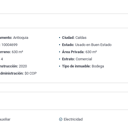
amento:
Antioquia
Ciudad:
Caldas
:
10004699
Estado:
Usado en Buen Estado
erreno:
630 m²
Área Privada:
630 m²
:
4
Estrato:
Comercial
nstrucción:
2020
Tipo de inmueble:
Bodega
dministración:
$0 COP
uxiliar
Electricidad