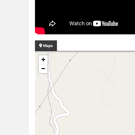
Mapa
+
−