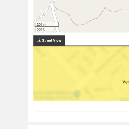
200 m
500 ft
Street View
Ve