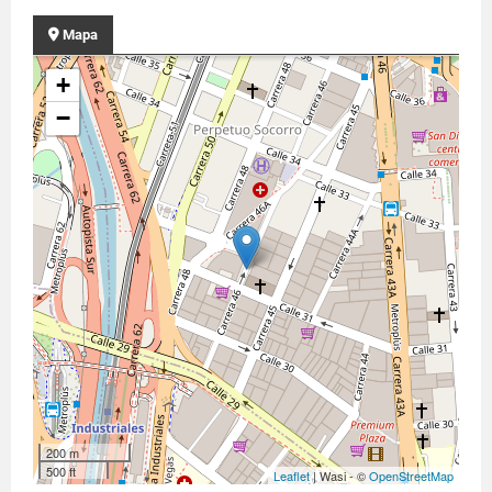
Mapa
+
−
200 m
500 ft
Leaflet
| Wasi - ©
OpenStreetMap