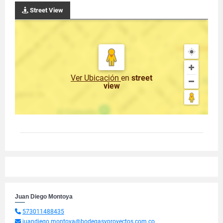
Street View
Ver Ubicación
en
street
view
Juan Diego Montoya
573011488435
juandiego.montoya@bodegasyproyectos.com.co