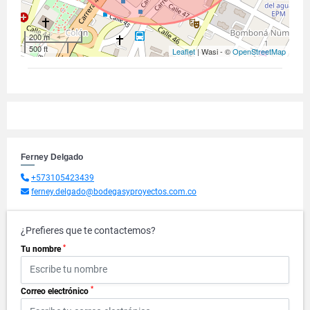
200 m
500 ft
Leaflet
| Wasi - ©
OpenStreetMap
Ferney Delgado
+573105423439
ferney.delgado@bodegasyproyectos.com.co
¿Prefieres que te contactemos?
*
Tu nombre
*
Correo electrónico