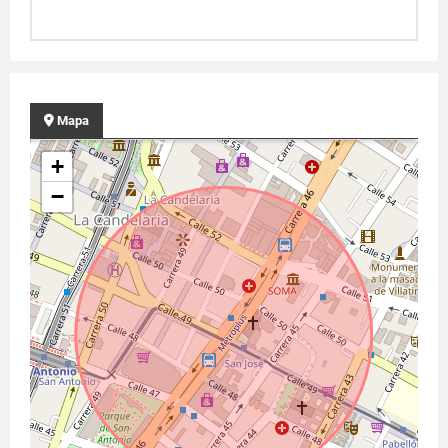
Mapa
+
−