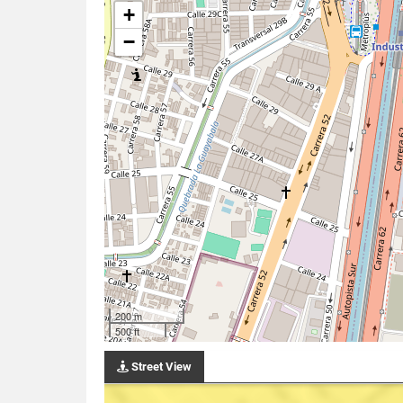
+
−
200 m
500 ft
Street View