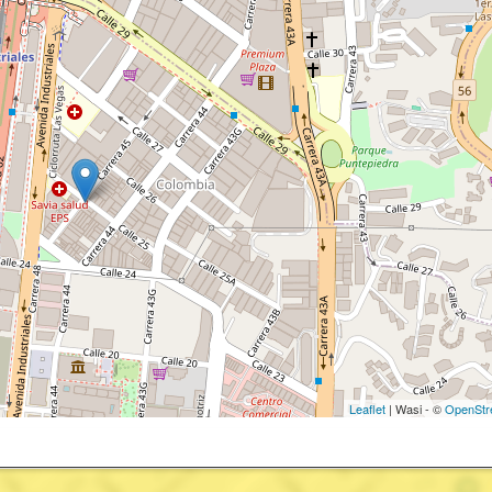
Leaflet
| Wasi - ©
OpenStr