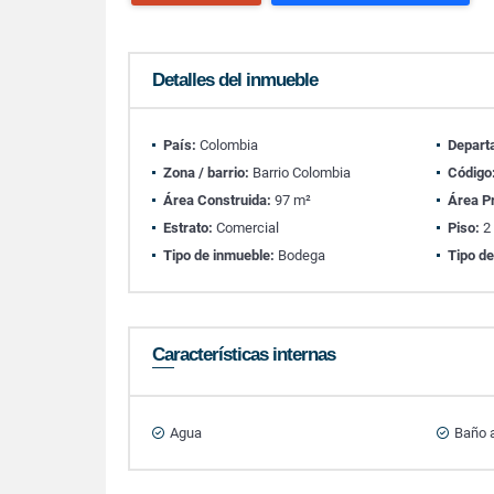
Detalles del inmueble
País:
Colombia
Depart
Zona / barrio:
Barrio Colombia
Código
Área Construida:
97 m²
Área P
Estrato:
Comercial
Piso:
2
Tipo de inmueble:
Bodega
Tipo de
Características internas
Agua
Baño a