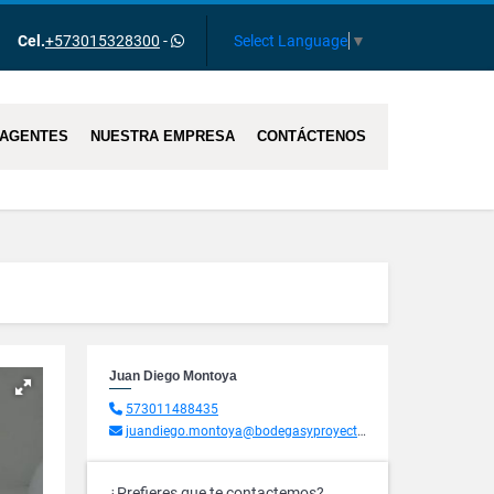
Select Language
▼
Cel.
+573015328300
-
AGENTES
NUESTRA EMPRESA
CONTÁCTENOS
Juan Diego Montoya
573011488435
juandiego.montoya@bodegasyproyectos.com.co
¿Prefieres que te contactemos?