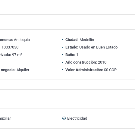
amento:
Antioquia
Ciudad:
Medellín
:
10037030
Estado:
Usado en Buen Estado
rivada:
97 m²
Baño:
1
Año construcción:
2010
 negocio:
Alquiler
Valor Administración:
$0 COP
uxiliar
Electricidad