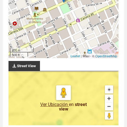
200 m
500 ft
Leaflet
| Wasi - ©
OpenStreetMap
Street View
Ver Ubicación
en
street
view