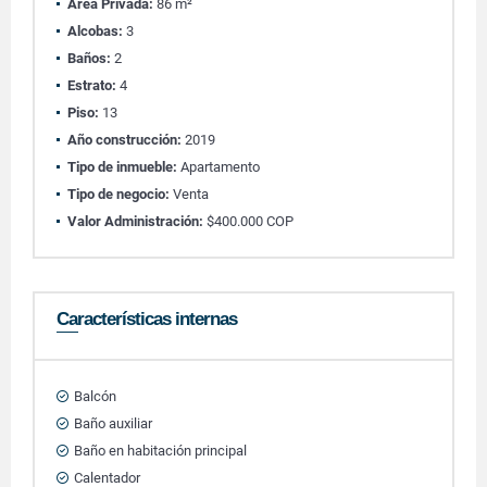
Área Privada:
86 m²
Alcobas:
3
Baños:
2
Estrato:
4
Piso:
13
Año construcción:
2019
Tipo de inmueble:
Apartamento
Tipo de negocio:
Venta
Valor Administración:
$400.000 COP
Características internas
Balcón
Baño auxiliar
Baño en habitación principal
Calentador